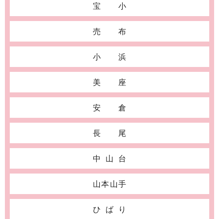
宝小
売布
小浜
美座
安倉
長尾
中山台
山本山手
ひばり