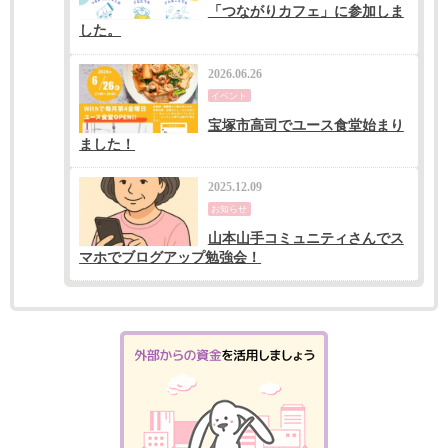
「つながりカフェ」に参加しま
した。
2026.06.26
イベント
宝塚市高司でユース食堂始まり
ました！
2025.12.09
お知らせ
山本山手コミュニティさんでス
マホでブログアップ勉強会！