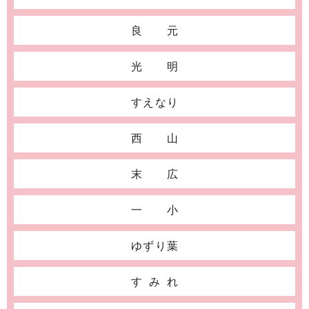
良元
光明
すえなり
西山
末広
一小
ゆずり葉
すみれ