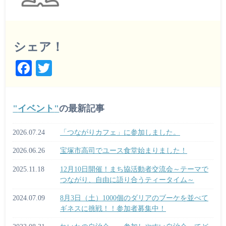
シェア！
Fa
T
ce
wi
bo
tte
イベント
の最新記事
ok
r
2026.07.24
「つながりカフェ」に参加しました。
2026.06.26
宝塚市高司でユース食堂始まりました！
2025.11.18
12月10日開催！まち協活動者交流会～テーマで
つながり、自由に語り合うティータイム～
2024.07.09
8月3日（土）1000個のダリアのブーケを並べて
ギネスに挑戦！！参加者募集中！