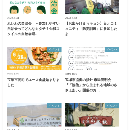
2023.8.31
2023.3.18
れいわの自治会 ～参加しやすい
【お出かけまちキョン】良元コミ
自治会ってどんなカタチ？令和ス
ュニティ「防災訓練」に参加した
タイルの自治会運…
よ
イベント
イベント
2026.6.26
2019.10.5
宝塚市高司でユース食堂始まりま
宝塚市協働の指針 市民説明会
した！
『「協働」から生まれる地域のさ
さえあい』開催のお…
イベント
イベント