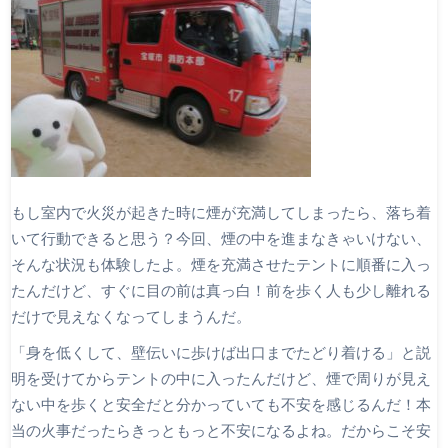
もし室内で火災が起きた時に煙が充満してしまったら、落ち着
いて行動できると思う？今回、煙の中を進まなきゃいけない、
そんな状況も体験したよ。煙を充満させたテントに順番に入っ
たんだけど、すぐに目の前は真っ白！前を歩く人も少し離れる
だけで見えなくなってしまうんだ。
「身を低くして、壁伝いに歩けば出口までたどり着ける」と説
明を受けてからテントの中に入ったんだけど、煙で周りが見え
ない中を歩くと安全だと分かっていても不安を感じるんだ！本
当の火事だったらきっともっと不安になるよね。だからこそ安