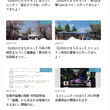
【お出かけまちキョン】宝小コミ
【お出かけまちキョン】「第2回宝
ュニティ「盆おどり大会」に行っ
塚Uganまつり」に行ってきたよ！
てきたよ！
イベント
イベント
2019.5.15
2018.8.7
【お出かけまちキョン】小浜小学
【お出かけまちキョン】コミュニ
校区まちづくり協議会「第26回 小
ティ売布の夏祭りに行ってきた
浜宿桜まつり…
よ！
イベント
イベント
2019.10.5
2022.9.30
宝塚市協働の指針 市民説明会
【コミュニティひばり】2022年歴
『「協働」から生まれる地域のさ
史講演会が開催されます
さえあい』開催のお…