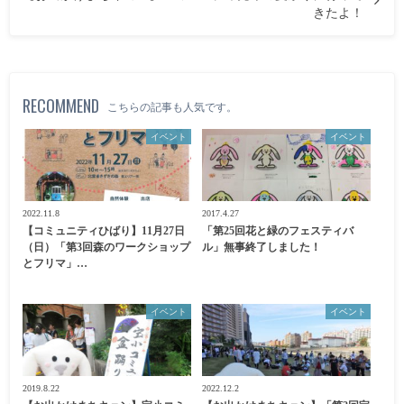
きたよ！
RECOMMEND
こちらの記事も人気です。
イベント
イベント
2022.11.8
2017.4.27
【コミュニティひばり】11月27日
「第25回花と緑のフェスティバ
（日）「第3回森のワークショップ
ル」無事終了しました！
とフリマ」…
イベント
イベント
2019.8.22
2022.12.2