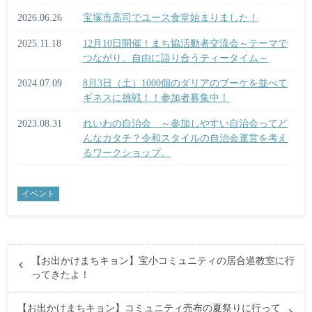
2026.06.26
宝塚市高司でユース食堂始まりました！
2025.11.18
12月10日開催！まち協活動者交流会～テーマで
つながり、自由に語り合うティータイム～
2024.07.09
8月3日（土）1000個のダリアのブーケを並べて
ギネスに挑戦！！参加者募集中！
2023.08.31
れいわの自治会 ～参加しやすい自治会ってど
んなカタチ？令和スタイルの自治会運営を考え
るワークショップ。
イベント
【お出かけまちキョン】宝小コミュニティの居合道教室に行
ってきたよ！
【お出かけまちキョン】コミュニティ売布の夏祭りに行って