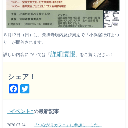
８月12日（日）に、毫摂寺境内及び周辺で「小浜宿行灯まつ
り」が開催されます。
詳細情報
詳しい内容については「
」をご覧ください！
シェア！
Fa
T
ce
wi
bo
tte
イベント
の最新記事
ok
r
2026.07.24
「つながりカフェ」に参加しました。