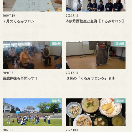
2019.7.19
2025.7.18
７月のくるみサロン
☕伊丹西校生と交流【くるみサロン】
福祉部
福祉部
2020.7.8
2024.3.18
百歳体操も再開っす！
３月の『くるみサロン☕』👴👵
福祉部
福祉部
2017.6.5
2022.10.8