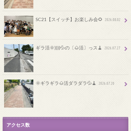
SC21【スイッチ】お楽しみ会🌻
2026.08.02
ギラ活🌞))))💦の〔🌰活〕っス🧹
2026.07.27
🌞ギラギラ🌰活ダラダラ💦🧹
2026.07.20
アクセス数