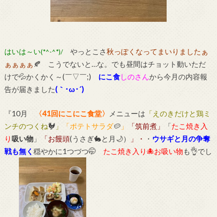
はいは～い
やっとこさ
秋っぽくなってまいりましたぁ
(*^-^*)/
ぁぁぁぁ
🍂 こうでないと…な。でも昼間はチョット動いただ
けで💦かくかく～(￣▽￣;)
にこ食
しのさん
から今月の内容報
告が届きました
(｀･ω･´)ゞ
『10月
〈41回にこにこ食堂〉
メニューは
「えのきだけと鶏ミ
ンチのつくね
🐓
」
「ポテトサラダ
🥔
」
「筑前煮」
「
たこ焼き入
り
吸い物
」
「お饅頭
(うさぎ🐇と月🌙）
」・
・
ウサギと月の争奪
戦も無く
穏やかに1つづつ🤭
たこ焼き入り🐙お吸い物
も👌でし