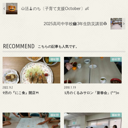
e
itt
b
er
🌰活🧹のち〔子育て支援October〕👶
o
2025高司中学校🏫3年生防災講習👷
o
k
RECOMMEND
こちらの記事も人気です。
福祉部
福祉部
2022.9.2
2018.1.19
9月の『にこ食』開店🍴
1月のくるみサロン「新春会」(^^)o
福祉部
福祉部