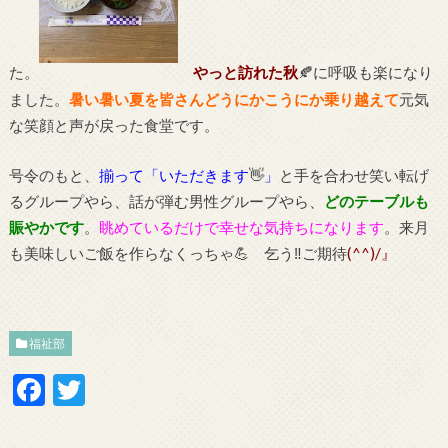
た。
やっと訪れた秋
🍂に呼吸も楽になり
ました。
暑い暑い夏を皆さんどうにかこうにか乗り越えて
元気
な笑顔と声が戻った食堂です。
号令のもと、
揃って「いただきます
👋
」
と手を合わせ笑い転げ
るグループやら、話が弾む男性グループやら、
どのテーブルも
賑やかです
。
眺めているだけで幸せな気持ちになります
。来月
も美味しいご飯を作らなくっちゃ💪 乞う‼ご期待
(^^)/』
福祉部
F
T
ac
w