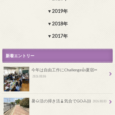
2019年
2018年
2017年
新着エントリー
今年は自由工作にChallenge👍夏宿✂
2026.08.06
暑🌰活の掃き活🧹気合でGO🚴)))
2026.08.03