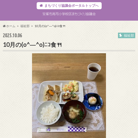
まちづくり協議会ポータルトップへ
ホーム
福祉部
10月の(o^―^o)ﾆｺ食🍴
2025.10.06
福祉部
10月の(o^―^o)ﾆｺ食🍴