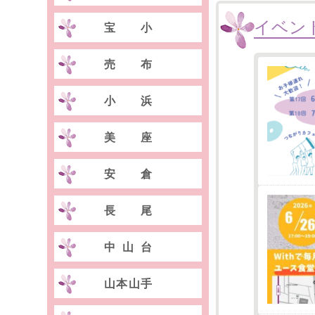
イベン
宝小
売布
小浜
美座
安倉
長尾
中山台
山本山手