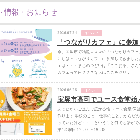
ト情報・お知らせ
2026.07.24
イベント
「つながりカフェ」に参加
今、宝塚市で話題ｗｗｗの「つながりカフェ
にちは～つながりカフェに参加してきました
ェは・・・まちのつどいば「ここおる」さん
カフェって何？？？な人はここをクリ…
2026.06.26
イベント
宝塚市高司でユース食堂始
あったかいごはんで広がる輪 ユース食堂 保
作ります 学校のこと、仕事のこと、からだ
っていたけど・・・ということ何でも話がで
第4金曜日 17：00～19：00…