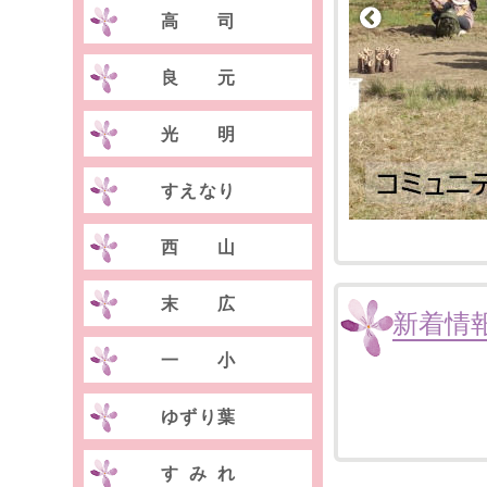
高司
良元
光明
すえなり
西山
末広
新着情
一小
ゆずり葉
すみれ