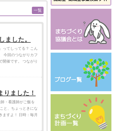
一覧
しました。
」ってしってる？ こん
。 今回のつながりカフ
で開催です。 つながり
まりました！
健師・看護師がご飯を
のこと、ちょっときにな
きますよ！ 日時：毎月