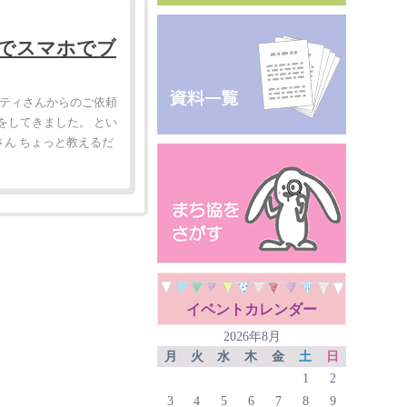
でスマホでブ
ニティさんからのご依頼
をしてきました。 とい
ん ちょっと教えるだ
イベントカレンダー
2026年8月
月
火
水
木
金
土
日
1
2
3
4
5
6
7
8
9