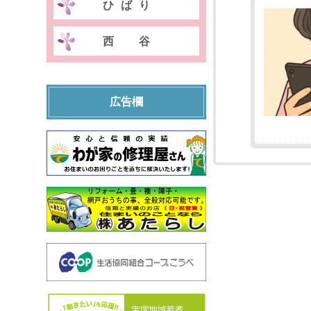
ひばり
西谷
広告欄