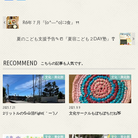
ac
w
e
itt
b
er
R6年７月『(o^―^o)ﾆｺ食』🍴
o
夏のこども支援予告✎📒『夏宿こども２DAY塾』🎐
o
k
RECOMMEND
こちらの記事も人気です。
文化・美化部
文化・美化部
2025.7.21
2021.9.9
2リットルの💦🌰活Fight( ｀ー´)ノ
文化サークルもぼちぼちだね👋
文化・美化部
文化・美化部