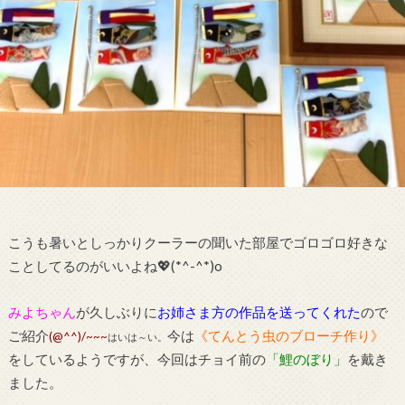
こうも暑いとしっかりクーラーの聞いた部屋でゴロゴロ好きな
ことしてるのがいいよね💖(*^-^*)o
みよちゃん
が久しぶりに
お姉さま方の作品を送ってくれた
ので
ご紹介
今は
《てんとう虫のブローチ作り》
(@^^)/~~~
はいは～い。
をしているようですが、今回はチョイ前の
「鯉のぼり」
を戴き
ました。