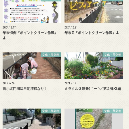
2024.12.17
2024.12.21
年末恒例『ポイントクリーン作戦』
年末❣『ポイントクリーン作戦』🧹
🧹
文化・美化部
文化・美化部
2017.6.26
2021.7.17
高小北門周辺早朝清掃なり！
ミラクル３連発( ｀ー´)ノ第２弾 🌻編
文化・美化部
文化・美化部