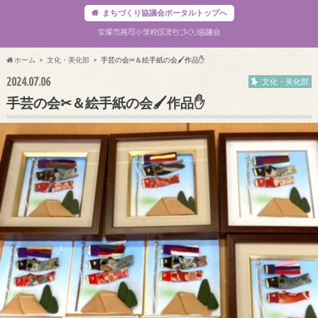
まちづくり協議会ポータルトップへ
ホーム
文化・美化部
手芸の会✂＆絵手紙の会🖌作品✋
2024.07.06
文化・美化部
手芸の会✂＆絵手紙の会🖌作品✋