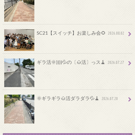
SC21【スイッチ】お楽しみ会🌻
2026.08.02
ギラ活🌞))))💦の〔🌰活〕っス🧹
2026.07.27
🌞ギラギラ🌰活ダラダラ💦🧹
2026.07.20