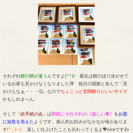
それぞれ
鯉の柄が違う
んですよ
(^^)/
最近は鯉のぼり泳がせて
いるお家も見かけなくなりました🎏 祝日の国旗と並んで「見
かけんなぁ・・・🤔」なので
ちょこっと玄関飾りにいいサイズ
かもしれまへん。
そして
「絵手紙の会」
は
和紙にそれぞれの《楽しい事》
を
お題
に短歌を添えた
ようです。個人的お好みがなかなか味がありま
す
(^_-)-☆
楽しく仕上げたことも伝わってくるよ💖niceです👍