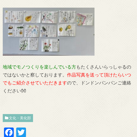
地域でモノつくりを楽しんでいる方
もたくさんいらっしゃるの
ではないかと察しております。
作品写真を送って頂けたらいつ
でもご紹介させていただきます
ので、ドンドンパンパンご連絡
ください👐
文化・美化部
F
T