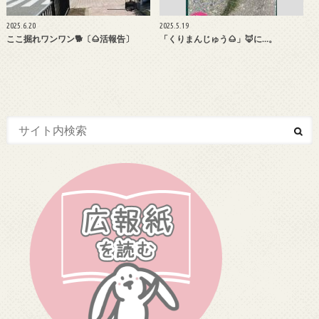
2025.6.20
2025.5.19
ここ掘れワンワン🐕〔🌰活報告〕
「くりまんじゅう🌰」🦊に…。