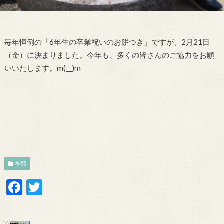
毎年恒例の「6年生の卒業祝いのお餅つき」ですが、2月21日
（金）に決まりました。今年も、多くの皆さんのご協力をお願
いいたします。m(__)m
本部
F
T
ac
w
e
itt