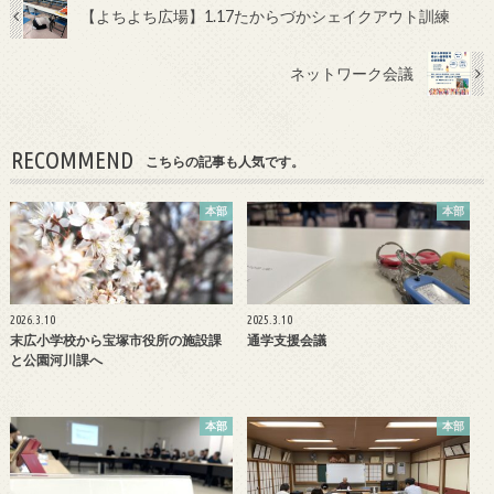
b
er
【よちよち広場】1.17たからづかシェイクアウト訓練
o
ネットワーク会議
o
k
RECOMMEND
こちらの記事も人気です。
本部
本部
2026.3.10
2025.3.10
末広小学校から宝塚市役所の施設課
通学支援会議
と公園河川課へ
本部
本部