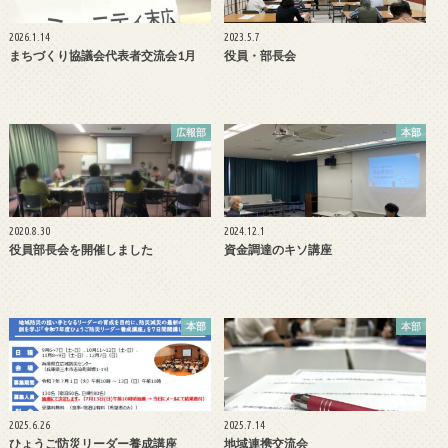
2026.1.14
2023.5.7
まちづくり協議会代表者交流会1月
役員・部長会
広報部
本部
2020.8.30
2024.12.1
役員部長会を開催しました
資金調達のキソ講座
本部
本部
2025.6.26
2025.7.14
ひょうご防災リーダー養成講座
地域連携交流会