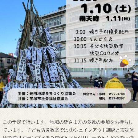
この予定で行います。 地域の皆さま方の多数の参加をお待ちし
ています。 子ども防災教室では ①シェイクアウト訓練と震災体
験談 ②井戸ポンプ水汲み揚げとバケツリレーでとんどの消火 ③