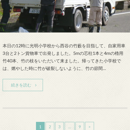
本日の12時に光明小学校から西谷の竹藪を目指して、自家用車
3台と2トン貨物車で出発しました。5mの芯柱1本と4mの櫓用
竹40本、竹の枝をいただいて来ました。帰ってきた小学校で
は、燃やした時に竹が破裂しないように、竹の節間…
続きを読む
1
2
3
…
9
>