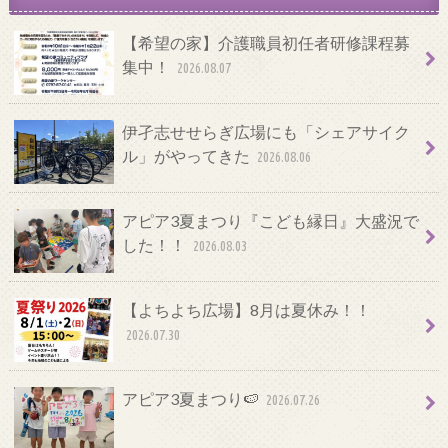
【希望の家】介護職員初任者研修課程募
集中！
2026.08.07
伊孑志せせらぎ広場にも「シェアサイク
ル」がやってきた
2026.08.06
アピア3夏まつり『こども縁日』大盛況で
した！！
2026.08.03
【よちよち広場】8月は夏休み！！
2026.07.30
アピア3夏まつり🍉
2026.07.26