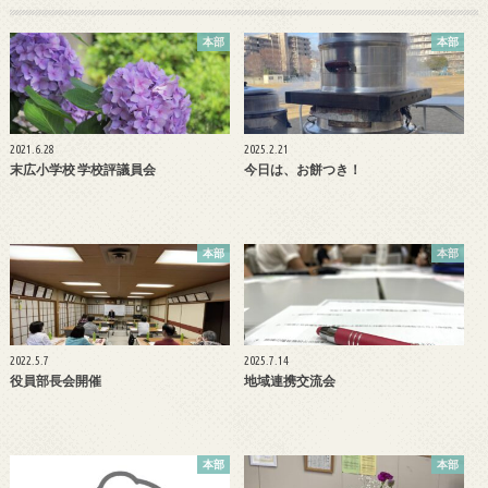
本部
本部
2021.6.28
2025.2.21
末広小学校 学校評議員会
今日は、お餅つき！
本部
本部
2022.5.7
2025.7.14
役員部長会開催
地域連携交流会
本部
本部