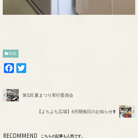
本部
F
T
ac
w
e
itt
b
er
第1回 夏まつり実行委員会
o
【よちよち広場】6月開催日のお知らせ❣️
o
k
RECOMMEND
こちらの記事も人気です。