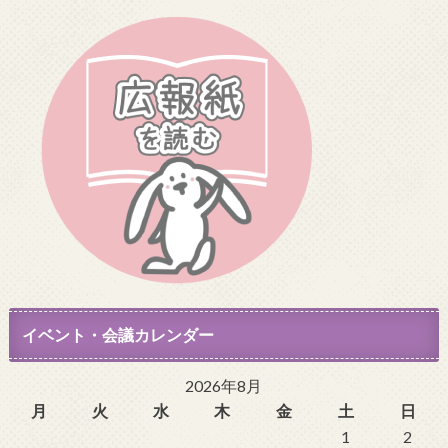
イベント・会議カレンダー
2026年8月
月
火
水
木
金
土
日
1
2