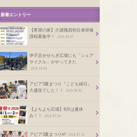
新着エントリー
【希望の家】介護職員初任者研修
課程募集中！
2026.08.07
伊孑志せせらぎ広場にも「シェア
サイクル」がやってきた
2026.08.06
アピア3夏まつり『こども縁日』
大盛況でした！！
2026.08.03
【よちよち広場】8月は夏休
み！！
2026.07.30
アピア3夏まつり🍉
2026.07.26