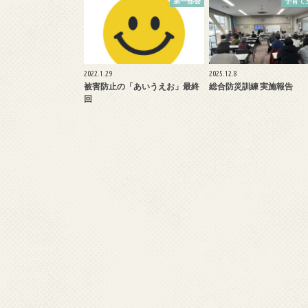
第一部会
子育て
2022.1.29
2025.12.8
被害防止の「あいうえお」最終
総合防災訓練 実施報告
回