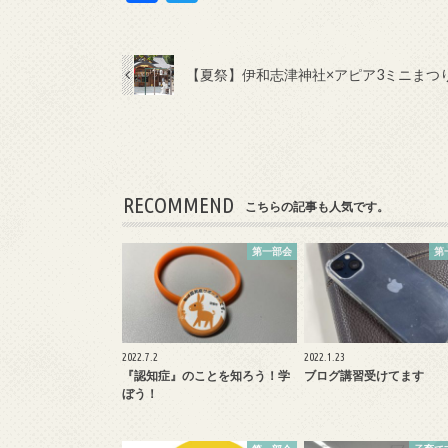
ac
w
e
itt
b
er
【夏祭】伊和志津神社×アピア3ミニまつ
o
o
k
RECOMMEND
こちらの記事も人気です。
第一部会
第
2022.7.2
2022.1.23
『認知症』のことを知ろう！学
ブログ講習受けてます
ぼう！