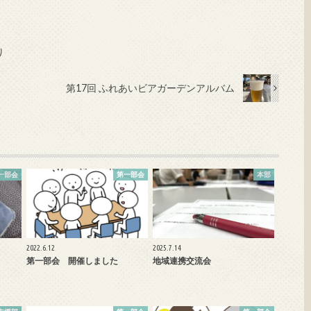
り
第17回 ふれあいビアガーデンアルバム
一部会
第一部会
本部
2022.6.12
2025.7.14
第一部会 開催しました
地域連携交流会