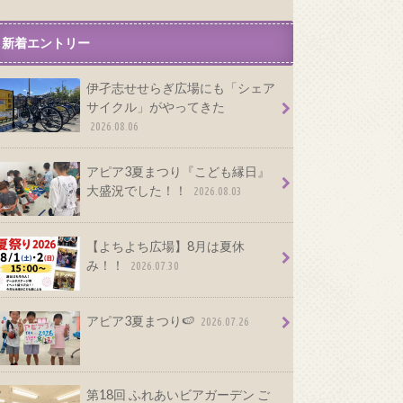
新着エントリー
伊孑志せせらぎ広場にも「シェア
サイクル」がやってきた
2026.08.06
アピア3夏まつり『こども縁日』
大盛況でした！！
2026.08.03
【よちよち広場】8月は夏休
み！！
2026.07.30
アピア3夏まつり🍉
2026.07.26
第18回 ふれあいビアガーデン ご