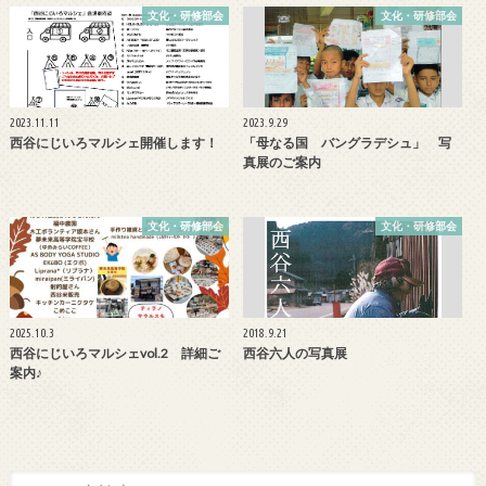
文化・研修部会
文化・研修部会
2023.11.11
2023.9.29
西谷にじいろマルシェ開催します！
「母なる国 バングラデシュ」 写
真展のご案内
文化・研修部会
文化・研修部会
2025.10.3
2018.9.21
西谷にじいろマルシェvol.2 詳細ご
西谷六人の写真展
案内♪