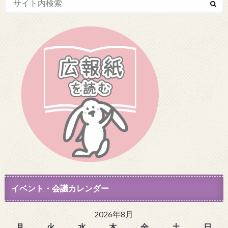
イベント・会議カレンダー
2026年8月
月
火
水
木
金
土
日