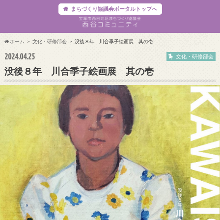
まちづくり協議会ポータルトップへ
ホーム
文化・研修部会
没後８年 川合季子絵画展 其の壱
2024.04.25
文化・研修部会
没後８年 川合季子絵画展 其の壱