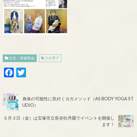
文化・研修部会
川合季子
F
T
ac
w
e
itt
b
er
身体の可能性に気付くヨガメソッド（AS BODY YOGA ST
UDIO）
o
５月３日（金）は宝塚市立長谷牡丹園でイベントを開催し
o
ます！
k