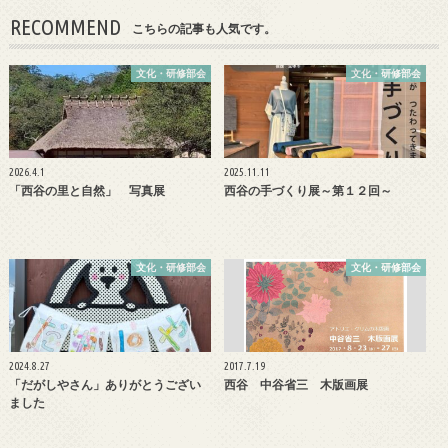
RECOMMEND
こちらの記事も人気です。
文化・研修部会
文化・研修部会
2026.4.1
2025.11.11
「西谷の里と自然」 写真展
西谷の手づくり展～第１２回～
文化・研修部会
文化・研修部会
2024.8.27
2017.7.19
「だがしやさん」ありがとうござい
西谷 中谷省三 木版画展
ました