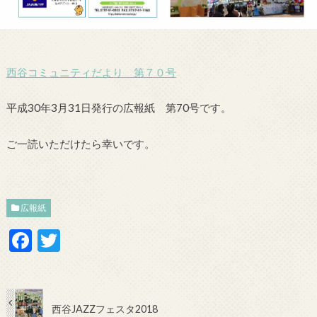
西谷コミュニティだより 第７０号
平成30年3月31日発行の広報紙 第70号です。
ご一読いただけたら幸いです。
広報紙
F
T
ac
w
e
itt
b
er
西谷JAZZフェスタ2018