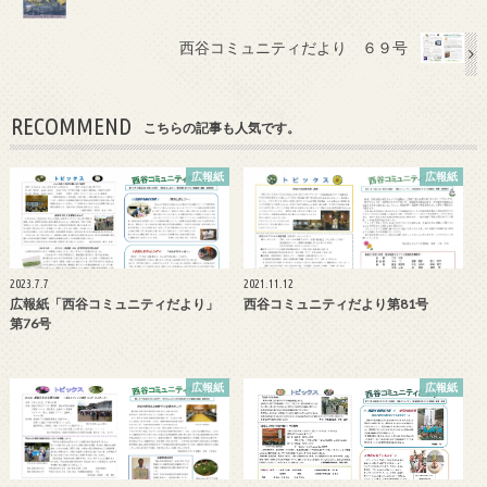
o
o
西谷コミュニティだより ６９号
k
RECOMMEND
こちらの記事も人気です。
広報紙
広報紙
2023.7.7
2021.11.12
広報紙「西谷コミュニティだより」
西谷コミュニティだより第81号
第76号
広報紙
広報紙