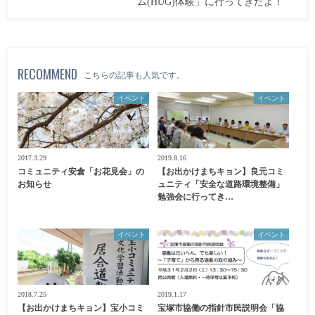
ム(HUG)体験」に行ってきたよ！
RECOMMEND
こちらの記事も人気です。
イベント
イベント
2017.3.29
2019.8.16
コミュニティ安倉「お花見会」の
【お出かけまちキョン】良元コミ
お知らせ
ュニティ「安全な道路環境整備」
勉強会に行ってき…
イベント
イベント
2018.7.25
2019.1.17
【お出かけまちキョン】宝小コミ
宝塚市協働の指針市民説明会「協