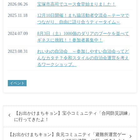
2026.06.26
宝塚市高司でユース食堂始まりました！
2025.11.18
12月10日開催！まち協活動者交流会～テーマで
つながり、自由に語り合うティータイム～
2024.07.09
8月3日（土）1000個のダリアのブーケを並べて
ギネスに挑戦！！参加者募集中！
2023.08.31
れいわの自治会 ～参加しやすい自治会ってど
んなカタチ？令和スタイルの自治会運営を考え
るワークショップ。
イベント
【お出かけまちキョン】宝小コミュニティ「合同防災訓練」
に行ってきたよ！
【お出かけまちキョン】良元コミュニティ「避難所運営ゲー