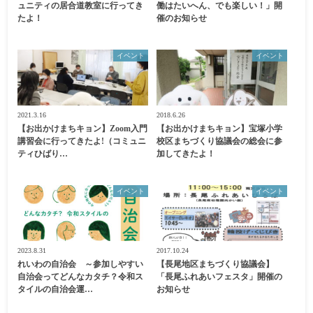
ュニティの居合道教室に行ってき
働はたいへん、でも楽しい！」開
たよ！
催のお知らせ
イベント
イベント
2021.3.16
2018.6.26
【お出かけまちキョン】Zoom入門
【お出かけまちキョン】宝塚小学
講習会に行ってきたよ!（コミュニ
校区まちづくり協議会の総会に参
ティひばり…
加してきたよ！
イベント
イベント
2023.8.31
2017.10.24
れいわの自治会 ～参加しやすい
【長尾地区まちづくり協議会】
自治会ってどんなカタチ？令和ス
「長尾ふれあいフェスタ」開催の
タイルの自治会運…
お知らせ