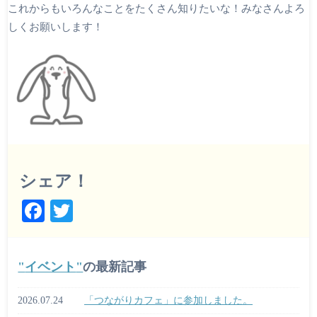
これからもいろんなことをたくさん知りたいな！みなさんよろ
しくお願いします！
シェア！
Fa
T
ce
wi
bo
tte
イベント
の最新記事
ok
r
2026.07.24
「つながりカフェ」に参加しました。