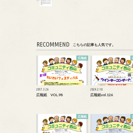
o
o
k
RECOMMEND
こちらの記事も人気です。
広報紙
2017.3.26
2024.2.10
広報紙 VOL.98
広報紙vol.126
広報紙