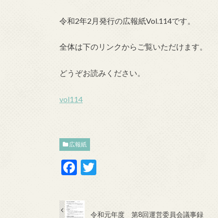
令和2年2月発行の広報紙Vol.114です。
全体は下のリンクからご覧いただけます。
どうぞお読みください。
vol114
広報紙
F
T
ac
w
e
itt
b
er
令和元年度 第8回運営委員会議事録