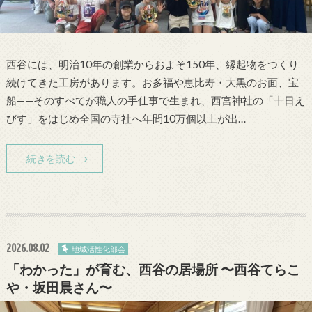
西谷には、明治10年の創業からおよそ150年、縁起物をつくり
続けてきた工房があります。お多福や恵比寿・大黒のお面、宝
船——そのすべてが職人の手仕事で生まれ、西宮神社の「十日え
びす」をはじめ全国の寺社へ年間10万個以上が出…
続きを読む
2026.08.02
地域活性化部会
「わかった」が育む、西谷の居場所 〜西谷てらこ
や・坂田晨さん〜