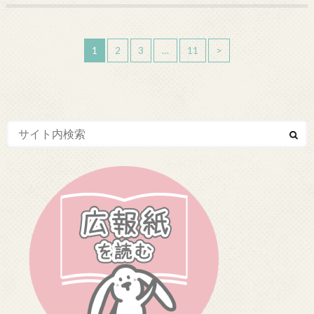
1
2
3
…
11
>