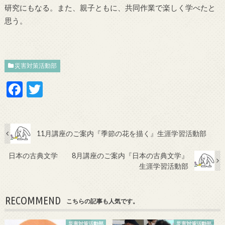
研究にもなる。また、親子ともに、共同作業で楽しく学べたと
思う。
災害対策活動部
F
T
ac
w
e
itt
b
er
11月講座のご案内『季節の花を描く』生涯学習活動部
o
日本の古典文学 8月講座のご案内『日本の古典文学』
o
生涯学習活動部
k
RECOMMEND
こちらの記事も人気です。
災害対策活動部
災害対策活動部