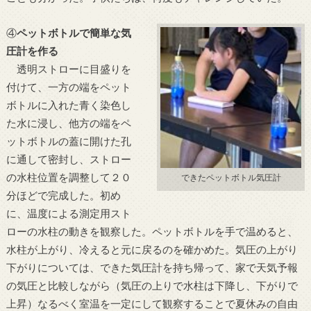
④
ペットボトルで簡単な気
圧計を作る
透明ストローに目盛りを
付けて、一方の端をペット
ボトルに入れた青く染色し
た水に浸し、他方の端をペ
ットボトルの蓋に開けた孔
に通して密封し、ストロー
の水柱位置を調整して２０
できたペットボトル気圧計
分ほどで完成した。初め
に、温度による測定用スト
ローの水柱の動きを観察した。ペットボトルを手で温めると、
水柱が上がり、冷えると元に戻るのを確かめた。気圧の上がり
下がりについては、できた気圧計を持ち帰って、家で天気予報
の気圧と比較しながら（気圧の上りで水柱は下降し、下がりで
上昇）なるべく室温を一定にして観察することで夏休みの自由