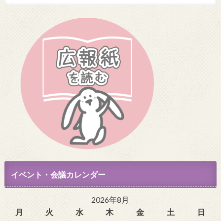
イベント・会議カレンダー
2026年8月
月
火
水
木
金
土
日