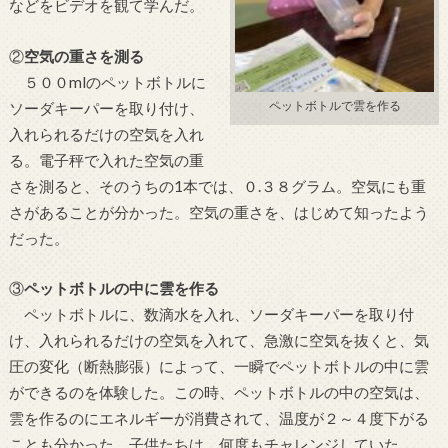
などをビデオを観て学んだ。
②
空気の重さを測る
５００mlのペットボトルに
ソーダキーパーを取り付け、
ペットボトルで雲を作る
入れられるだけの空気を入れ
る。電子秤で入れた空気の重
さを測ると、そのうちの1本では、０.３８グラム。空気にも重
さがあることが分かった。空気の重さを、はじめて知ったよう
だった。
③
ペットボトルの中に雲を作る
ペットボトルに、数滴水を入れ、ソーダキーパーを取り付
け、入れられるだけの空気を入れて、急激に空気を抜くと、気
圧の変化（断熱膨張）によって、一瞬でペットボトルの中に雲
ができるのを体験した。この時、ペットボトルの中の空気は、
雲を作るのにエネルギーが消費されて、温度が２～４度下がる
ことも分かった。子供たちは、何度もチャレンジしていた。