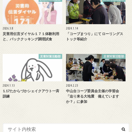
2026.3.8
2024.1.14
災害用伝言ダイヤル１７１体験利用
「コープまつり」にて ローリングス
と、パッククッキング調理試食
トック等紹介
災害対策活動部
災害対策活動部
2024.1.13
2024.2.23
1.17たからづかシェイクアウト一斉
中山台コープ委員会主催の学習会
訓練
「迫り来る大地震 備えています
か？」に参加