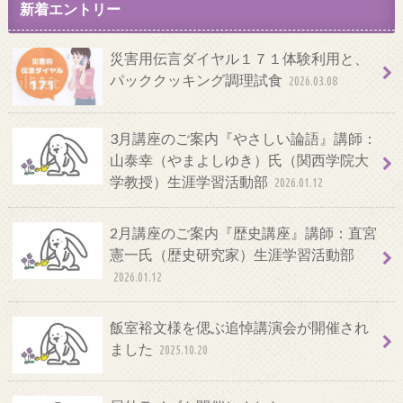
新着エントリー
災害用伝言ダイヤル１７１体験利用と、
パッククッキング調理試食
2026.03.08
3月講座のご案内『やさしい論語』講師：
山泰幸（やまよしゆき）氏（関西学院大
学教授）生涯学習活動部
2026.01.12
2月講座のご案内『歴史講座』講師：直宮
憲一氏（歴史研究家）生涯学習活動部
2026.01.12
飯室裕文様を偲ぶ追悼講演会が開催され
ました
2025.10.20