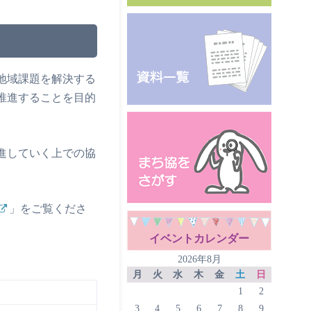
地域課題を解決する
推進することを目的
進していく上での協
」をご覧くださ
イベントカレンダー
2026年8月
月
火
水
木
金
土
日
1
2
3
4
5
6
7
8
9