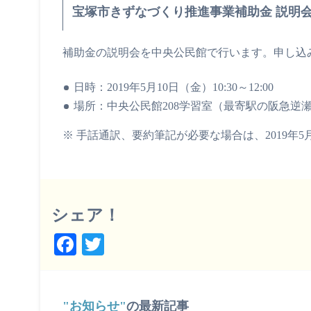
宝塚市きずなづくり推進事業補助金 説明
補助金の説明会を中央公民館で行います。申し込
日時：2019年5月10日（金）10:30～12:00
場所：中央公民館208学習室（最寄駅の阪急逆瀬
※ 手話通訳、要約筆記が必要な場合は、2019年5月
シェア！
Fa
T
ce
wi
bo
tte
ok
r
お知らせ
の最新記事