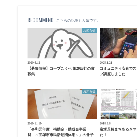
RECOMMEND
こちらの記事も人気です。
お知らせ
2020.6.12
2025.1.21
【募集情報】コープこうべ 第29回虹の賞
コミュニティ安倉でス
募集
プ講座しました
お知らせ
2019.11.19
2018.9.8
「令和元年度 補助金・助成金事業一
宝塚景観まちあるきマ
覧 ～宝塚市市民活動団体用～」の冊子
た！