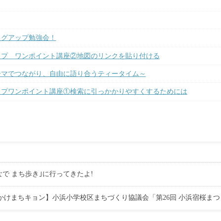
ログアップ勉強会！
ップ ワンポイント講座②地図のリンクを貼り付ける
テーマでつながり、自由に語り合うティータイム～
ップワンポイント講座①検索に引っかかりやすくするためには
で まち歩き｣に行ってきたよ!
かけまちキョン】小浜小学校区まちづくり協議会「第26回 小浜宿桜ま