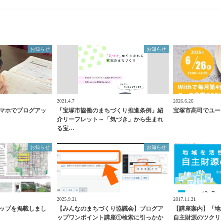
お知らせ
お知らせ
2021.4.7
2026.6.26
マホでブログアッ
「宝塚市協働のまちづくり推進条例」紹
宝塚市高司でユー
介リーフレット～「気づき」から生まれ
る宝…
お知らせ
お知らせ
2025.9.21
2017.11.21
ップを掲載しまし
【みんなのまちづくり協議会】ブログア
【講座案内】「地
ップワンポイント講座①検索に引っかか
自主財源のツクリ