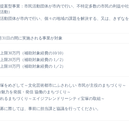
提案型事業：市民活動団体が市内で行い、不特定多数の市民の利益や社
活動）
活動団体が市内で行い、個々の地域の課題を解決する、又は、きずなを
0年3月31日の間に実施される事業が対象
限30万円（補助対象経費の10/10）
限20万円（補助対象経費の 1／2）
限10万円（補助対象経費の 1／2）
塚をめざして～文化芸術都市にふさわしい 市民が主役のまちづくり～
の魅力を発掘・発信 協働のまちづくり～
れるまちづくり～エイジフレンドリーシティ宝塚の取組～
募に際しては、事前に担当課と協議を行ってください。