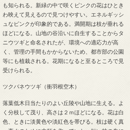
も知られる。新緑の中で咲くピンクの花はひとき
わ映えて見えるので見つけやすい。エネルギッシ
ュなピンクが印象的である。満開期は枝が垂れる
ほどになる。山地の谷沿いに自生することからタ
ニウツギと命名されたが、環境への適応力が高
く、管理の手間もかからないため、都市部の公園
等にも植栽される。花期になると至るところで見
受けられる。
ツクバネウツギ（衝羽根空木）
落葉低木日当たりのよい丘陵や山地に生える。よ
く分枝して茂り、高さは２ｍほどになる。花は白
色、ときに淡黄色や淡紅色を帯びる。枝は硬く真