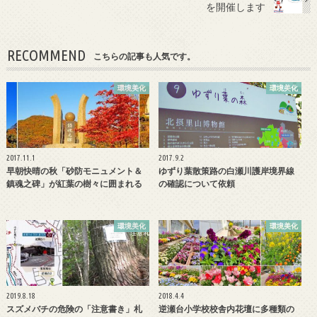
o
を開催します
k
RECOMMEND
こちらの記事も人気です。
環境美化
環境美化
2017.11.1
2017.9.2
早朝快晴の秋「砂防モニュメント＆
ゆずり葉散策路の白瀬川護岸境界線
鎮魂之碑」が紅葉の樹々に囲まれる
の確認について依頼
環境美化
環境美化
2019.8.18
2018.4.4
スズメバチの危険の「注意書き」札
逆瀬台小学校校舎内花壇に多種類の