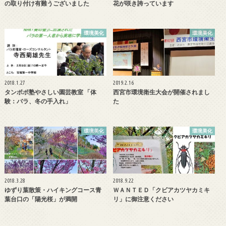
の取り付け有難うございました
花が咲き誇っています
環境美化
環境美化
2018.1.27
2019.2.16
タンポポ塾やさしい園芸教室 「体
西宮市環境衛生大会が開催されまし
験：バラ、冬の手入れ」
た
環境美化
環境美化
2018.3.28
2018.9.22
ゆずり葉散策・ハイキングコース青
ＷＡＮＴＥＤ「クビアカツヤカミキ
葉台口の「陽光桜」が満開
リ」に御注意ください