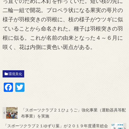
っ直ぐのために木釘を作っていた。短い枝の先に
二輪一組で開花。プロペラ状になる果実の萼片の
様子が羽根突きの羽根に、枝の様子がウツギに似
ていることから命名された。種子は羽根突きの羽
根に似る。これが名前の由来となった４～６月に
咲く、花は内側に黄色い斑点がある。
環境美化
F
T
ac
w
e
itt
「スポーツクラブ２１ひょうご」強化事業（運動器具等配
b
er
布事業）を実施
o
「スポーツクラブ２１ゆずり葉」が２０１９年度通常総会