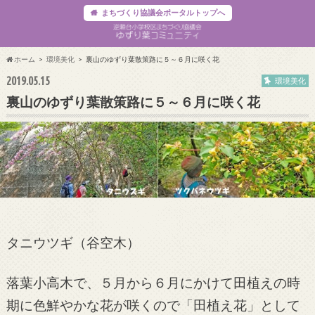
まちづくり協議会ポータルトップへ
ホーム
環境美化
裏山のゆずり葉散策路に５～６月に咲く花
2019.05.15
環境美化
裏山のゆずり葉散策路に５～６月に咲く花
タニウツギ（谷空木）
落葉小高木で、５月から６月にかけて田植えの時
期に色鮮やかな花が咲くので「田植え花」として