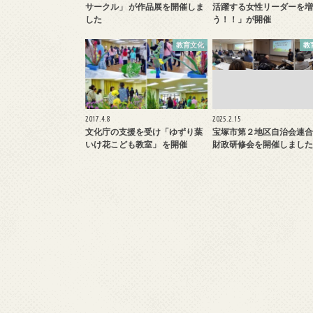
サークル」 が作品展を開催しま
活躍する女性リーダーを増
した
う！！」が開催
教育文化
教
2017.4.8
2025.2.15
文化庁の支援を受け「ゆずり葉
宝塚市第２地区自治会連合
いけ花こども教室」 を開催
財政研修会を開催しました