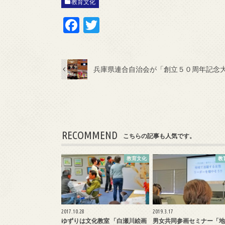
教育文化
F
T
ac
w
e
itt
b
er
兵庫県連合自治会が「創立５０周年記念
o
o
k
RECOMMEND
こちらの記事も人気です。
教育文化
教
2017.10.28
2019.3.17
ゆずりは文化教室 「白瀬川絵画
男女共同参画セミナー「地