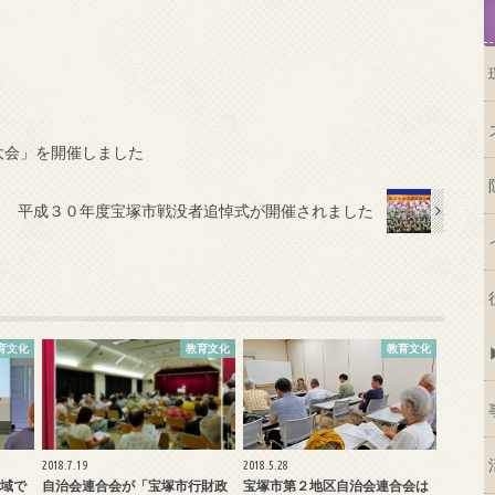
大会」を開催しました
平成３０年度宝塚市戦没者追悼式が開催されました
育文化
教育文化
教育文化
2018.7.19
2018.5.28
域で
自治会連合会が「宝塚市行財政
宝塚市第２地区自治会連合会は