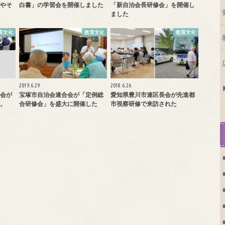
やそ
白書」の学習会を開催しました
「新自治会長研修会」を開催し
ました
育文化
教育文化
教育文化
2019.6.29
2018.6.26
会が
宝塚市自治会連合会が「定例総
愛知県豊川市連区長会が先進都
。
合研修会」を盛大に開催した
市視察研修で来訪された