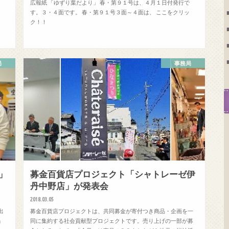
で
広報紙 「ゆずり葉だより」 春・第９１号は、４月１日付発行で
ッ
す。３・４面です。 春・第９１号３面～４面は、 ここをクリッ
ク！！
局
事務局
」
募金百貨店プロジェクト「シャトレーゼ伊
丹中野店」が発表会
2018.03.05
出
募金百貨店プロジェクトは、共同募金が寄付つき商品・企画を一
」
同に集約する社会貢献型プロジェクトです。売り上げの一部が募