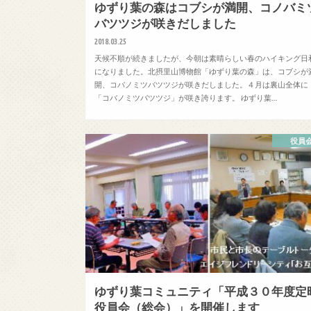
ゆずり葉の森はコブシが満開、コノバミ
バツツジが咲きだしました
2018.03.25
天候不順が続きましたが、今朝は素晴らしい春のハイキング日
になりました。北摂里山博物館「ゆずり葉の森」は、コブシが
開、コバノミツバツツジが咲きだしました。４月は裏山全体に
「コバノミツバツツジ」が咲き誇ります。 ゆずり葉…
役員
ゆずり葉コミュニティ「平成３０年度定
役員会（総会）」を開催します