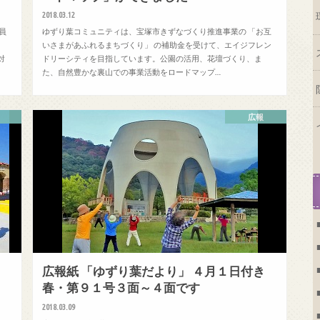
2018.03.12
員
ゆずり葉コミュニティは、宝塚市きずなづくり推進事業の 「お互
。
いさまがあふれるまちづくり」 の補助金を受けて、エイジフレン
対
ドリーシティを目指しています。公園の活用、花壇づくり、ま
た、自然豊かな裏山での事業活動をロードマップ…
広報
き
広報紙 「ゆずり葉だより」 ４月１日付き
春・第９１号３面～４面です
2018.03.09