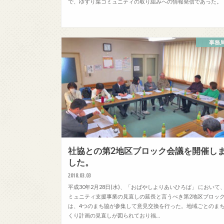
で、ゆずり葉コミュニティの取り組みへの情報発信であった。
事務
社協との第2地区ブロック会議を開催し
した。
2018.03.03
平成30年2月28日(水)、「おばやしよりあいひろば」 において
ミュニティ支援事業の見直しの延長と言うべき第2地区ブロッ
は、4つのまち協が参集して意見交換を行った。地域ごとのま
くり計画の見直しが図られており福…