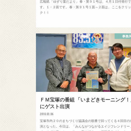
広報紙 「ゆずり葉だより」 春・第９１号は、４月１日付発行
す。１・２面です。 春・第９１号１面～２面は、 ここをクリ
ク！！
事務
ＦＭ宝塚の番組 「いまどきモーニング！
にゲスト出演
2018.03.06
宝塚市内２０のまちづくり協議会の順番で回ってくる４回目の
演となった。今日は、「みんながつながるエイジフレンドリー