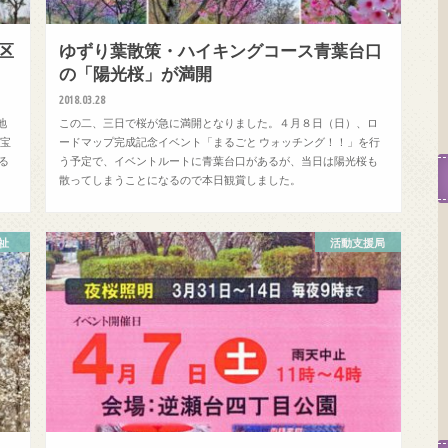
区
ゆずり葉散策・ハイキングコース青葉台口
の「陽光桜」が満開
2018.03.28
地
この二、三日で桜が急に満開となりました。４月８日（日）、ロ
「宝
ードマップ完成記念イベント「まるごと ウォッチング！！」を行
る
う予定で、イベントルートに青葉台口があるが、当日は陽光桜も
散ってしまうことになるので本日観賞しました。
祉
活動支援局