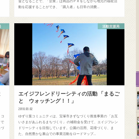
金となることで、「企業」は商品のＰＲをしながら地元の福祉活
動を応援することができ、「購入者」も日常の消費…
局
活動支援局
ま
エイジフレンドリーシティの活動 「まるご
と ウォッチング！！」
2018.03.02
、コ
ゆずり葉コミュニティは、宝塚市きずなづくり推進事業の 「お互
クで
いさまがあふれるまちづくり」 の補助金を受けて、エイジフレン
ちづ
ドリーシティを目指しています。公園の活用、花壇づくり、ま
た、自然豊かな裏山での事業活動をロードマップ…