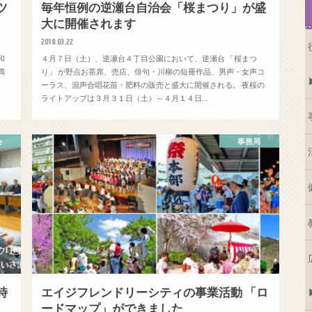
ツ
毎年恒例の逆瀬台自治会「桜まつり」が盛
大に開催されます
2018.03.22
和
４月７日（土）、逆瀬台４丁目公園において、逆瀬台 「桜まつ
満
り」 が野点お茶席、売店、俳句・川柳の短冊作品、男声・女声コ
ーラス、混声合唱花苗・肥料の販売と盛大に開催される。 夜桜の
ライトアップは３月３１日（土）～４月１４日…
会
事務局
時
エイジフレンドリーシティの事業活動 「ロ
ードマップ」ができました