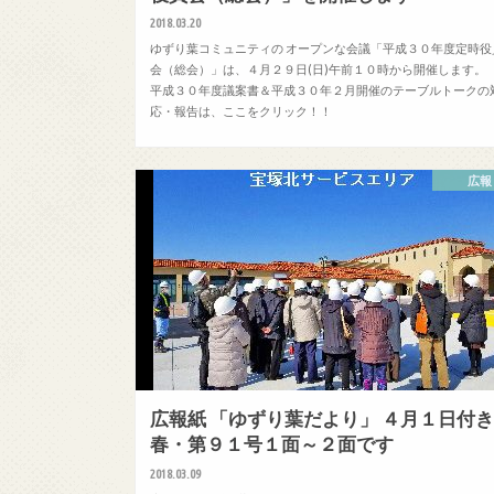
2018.03.20
ゆずり葉コミュニティの オープンな会議「平成３０年度定時役
会（総会）」は、４月２９日(日)午前１０時から開催します
平成３０年度議案書＆平成３０年２月開催のテーブルトークの
応・報告は、ここをクリック！！
広報
広報紙 「ゆずり葉だより」 ４月１日付
春・第９１号１面～２面です
2018.03.09