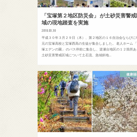
「宝塚第２地区防災会」 が土砂災害警戒
域の現地踏査を実施
2018.03.30
平成３０年３月２９日（木）、第２地区の１６自治会ならびに
元の宝塚高校と宝塚西高の生徒が集合しました。 老人ホーム 
塚エデンの園」 のバス停前に集合し、逆瀬台地区の１２箇所あ
土砂災害警戒区域について土石流、急傾斜地…
健康福