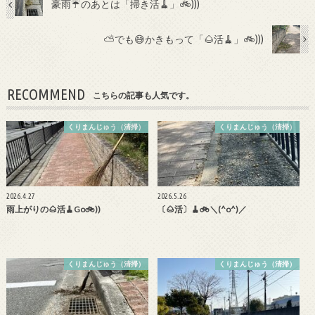
b
er
豪雨☔のあとは「掃き活🧹」🚲)))
o
⛅でも😅かきもって「🌰活🧹」🚲)))
o
k
RECOMMEND
こちらの記事も人気です。
くりまんじゅう（清掃）
くりまんじゅう（清掃）
2026.4.27
2026.5.26
雨上がりの🌰活🧹Go🚲))
〔🌰活〕🧹🚲＼(^o^)／
くりまんじゅう（清掃）
くりまんじゅう（清掃）