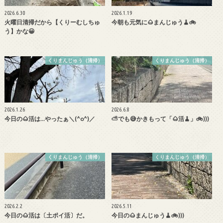
2026.6.30
2026.1.19
火曜日清掃だから【くりーむしちゅ
今朝も元気に🌰まんじゅう🧹🚲
う】かな😀
くりまんじゅう（清掃）
くりまんじゅう（清掃）
2026.1.26
2026.6.8
今日の🌰活は…やったぁ＼(^o^)／
⛅でも😅かきもって「🌰活🧹」🚲)))
くりまんじゅう（清掃）
くりまんじゅう（清掃）
2026.2.2
2026.5.11
今日の🌰活は〔土ポイ活〕だ。
今日の🌰まんじゅう🧹🚲)))