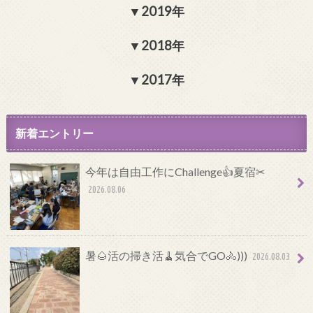
2019年
2018年
2017年
新着エントリー
今年は自由工作にChallenge👍夏宿✂
2026.08.06
暑🌰活の掃き活🧹気合でGO🚴)))
2026.08.03