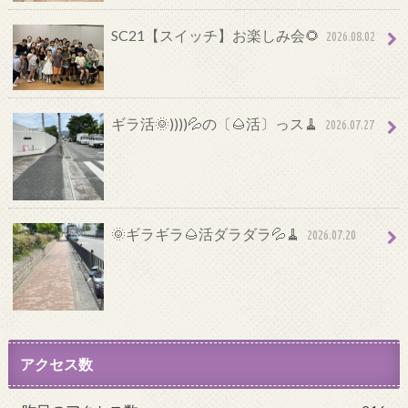
SC21【スイッチ】お楽しみ会🌻
2026.08.02
ギラ活🌞))))💦の〔🌰活〕っス🧹
2026.07.27
🌞ギラギラ🌰活ダラダラ💦🧹
2026.07.20
アクセス数