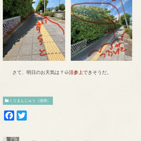
さて、明日のお天気は？🌰
活参上
できそうだ。
くりまんじゅう（清掃）
F
T
ac
w
e
itt