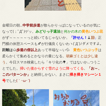
金曜日の朝…
中学前歩道
が散らかりっぱになっているのが気に
なって(；ﾟДﾟ)ゲッ。
みどりっ子退治
と
何かの木の
黄色いつぶ花
がず～～～～～っと続いてるじゃないか。
「許せん！
🧹
)))
」
正
門横の休憩スペースも🍂が行儀良くないわヽ(`Д´)ﾉダメですよ。
距離は
🌰
歩道の倍以上
あって半端な～い💦
黄色いつぶっ子
は
柔らかくて集めるとかなりの量になる。
胡麻ゴミとは少し違
う
。今日スマホ検索したら「キリ化の🌳」ではないか…つうこ
とでした。
掃いた後からすぐ雪のように降ってくる
。
「お～、
このパターンか」
と納得しかない。まさに
掃き掃きマシーン１
号
でした
(｀･ω･´)ゞ