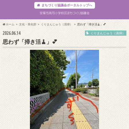
まちづくり協議会ポータルトップへ
ホーム
文化・美化部
くりまんじゅう（清掃）
思わず「掃き活🧹」💕
2026.06.14
くりまんじゅう（清掃）
思わず「掃き活🧹」💕