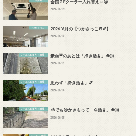
未分類
会館２Fクーラー入れ替え～😀
2026.06.19
つかさっこ
2026 ‘6月の【つかさっこ📒✐】
2026.06.17
くりまんじゅう（清掃）
豪雨☔のあとは「掃き活🧹」🚲)))
2026.06.15
くりまんじゅう（清掃）
思わず「掃き活🧹」💕
2026.06.14
くりまんじゅう（清掃）
⛅でも😅かきもって「🌰活🧹」🚲)))
2026.06.08
にこにこ食堂