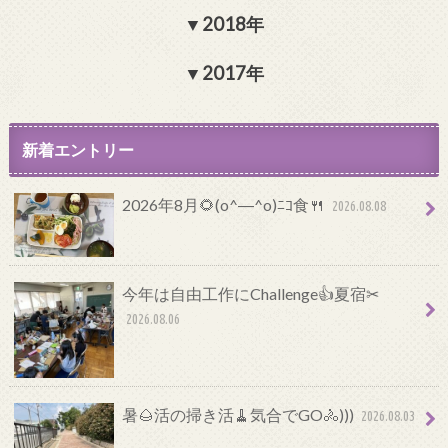
2018年
2017年
新着エントリー
2026年8月🌻(o^―^o)ﾆｺ食🍴
2026.08.08
今年は自由工作にChallenge👍夏宿✂
2026.08.06
暑🌰活の掃き活🧹気合でGO🚴)))
2026.08.03