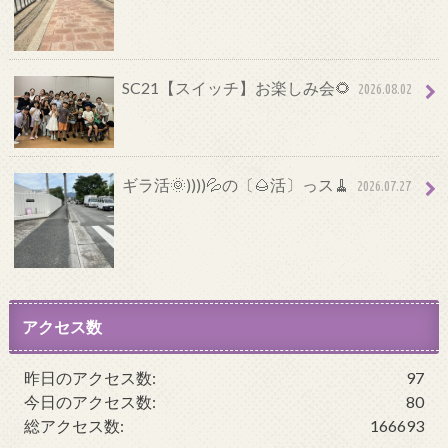
SC21【スイッチ】お楽しみ会🌻
2026.08.02
ギラ活🌞))))💦の〔🌰活〕っス🧹
2026.07.27
アクセス数
昨日のアクセス数:
97
今日のアクセス数:
80
総アクセス数:
166693