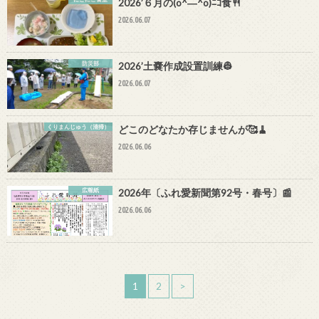
2026’６月の(o^―^o)ﾆｺ食🍴
2026.06.07
防災部
2026’土嚢作成設置訓練👷
2026.06.07
くりまんじゅう（清掃）
どこのどなたか存じませんが🥰🧹
2026.06.06
広報紙
2026年〔ふれ愛新聞第92号・春号〕📰
2026.06.06
1
2
>