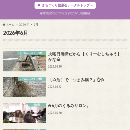
まちづくり協議会ポータルトップへ
ホーム
2026年
6月
2026年6月
くりまんじゅう（清掃）
火曜日清掃だから【くりーむしちゅう】
かな😀
2026.06.30
くりまんじゅう（清掃）
〔🌰活〕で「つまみ病？」👆💦
2026.06.22
福祉部
☕6月のくるみサロン。
2026.06.20