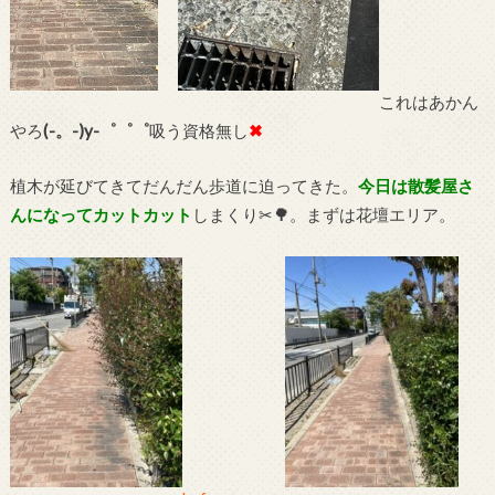
これはあかん
やろ
(-。-)y-゜゜゜
吸う資格無し
✖
植木が延びてきてだんだん歩道に迫ってきた。
今日は散髪屋さ
んになってカットカット
しまくり✂🌳。まずは花壇エリア。