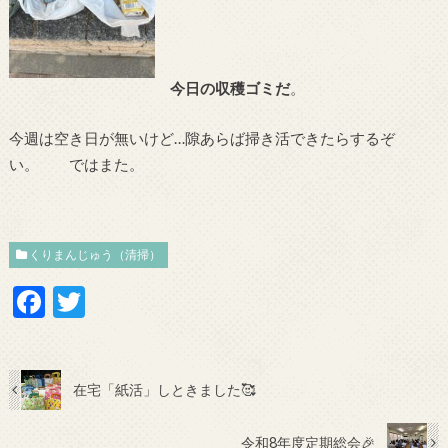
今日の収穫ゴミだ
。
今週は空き日が無いけど…隙あらば掃き活できたらするぞ
い。 ではまた。
くりまんじゅう（清掃）
F
T
ac
w
e
itt
b
er
在宅「紙活」しときました🥰
o
令和8年度定期総会🎉