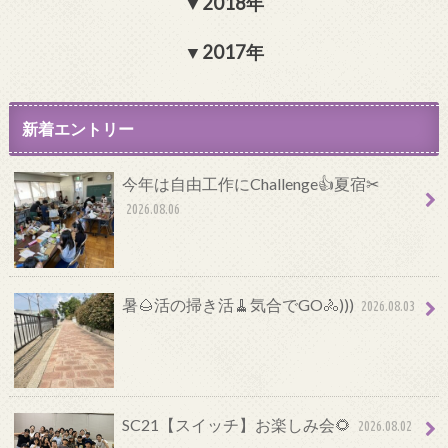
2018年
2017年
新着エントリー
今年は自由工作にChallenge👍夏宿✂
2026.08.06
暑🌰活の掃き活🧹気合でGO🚴)))
2026.08.03
SC21【スイッチ】お楽しみ会🌻
2026.08.02