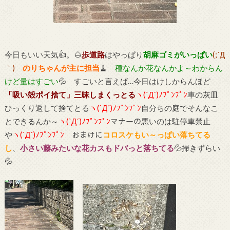
今日もいい天気👍。🌰
歩道路
はやっぱり
胡麻ゴミがいっぱい
(;´Д
｀)
のりちゃんが主に担当
🧹
種なんか花なんかよ～わからん
けど量はすごい
💦 すごいと言えば…今日はけしからんほど
「吸い殻ポイ捨て」三昧しまくっとる
ヽ(`Д´)ﾉﾌﾟﾝﾌﾟﾝ
車の灰皿
ひっくり返して捨てとる
ヽ(`Д´)ﾉﾌﾟﾝﾌﾟﾝ
自分ちの庭でそんなこ
とできるんか～
ヽ(`Д´)ﾉﾌﾟﾝﾌﾟﾝ
マナーの悪いのは駐停車禁止
や
ヽ(`Д´)ﾉﾌﾟﾝﾌﾟﾝ
おまけに
コロスケもい～っぱい落ちてる
し
、
小さい藤みたいな花カスもドバっと落ちてる
💦掃きずらい
💦