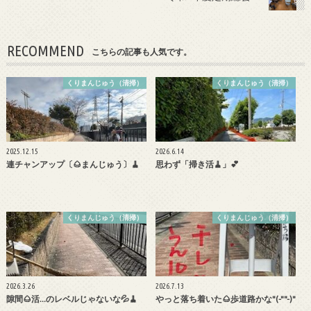
o
k
RECOMMEND
こちらの記事も人気です。
くりまんじゅう（清掃）
くりまんじゅう（清掃）
2025.12.15
2026.6.14
連チャンアップ〔🌰まんじゅう〕🧹
思わず「掃き活🧹」💕
くりまんじゅう（清掃）
くりまんじゅう（清掃）
2026.3.26
2026.7.13
隙間🌰活…のレベルじゃないな💦🧹
やっと落ち着いた🌰歩道路かな"(-""-)"