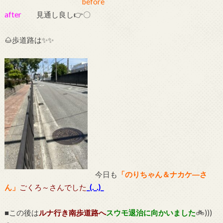
before
after
見通し良し👉〇
🌰歩道路は✨✨
今日も
「のりちゃん＆ナカケ―さ
ん」
ごくろ～さんでした
_(._.)_
■この後は
ルナ行き南歩道路へ
スウモ退治に向かいました
🚲)))