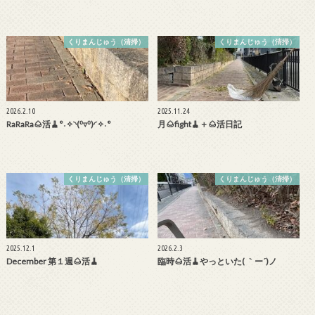
くりまんじゅう（清掃）
くりまんじゅう（清掃）
2026.2.10
2025.11.24
RaRaRa🌰活🧹°˖✧◝(⁰▿⁰)◜✧˖°
月🌰fight🧹＋🌰活日記
くりまんじゅう（清掃）
くりまんじゅう（清掃）
2025.12.1
2026.2.3
December 第１週🌰活🧹
臨時🌰活🧹やっといた( ｀ー´)ノ