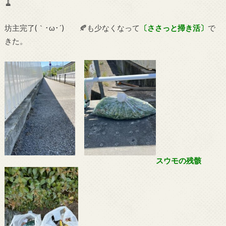
🧹
坊主完了(｀･ω･´)ゞ 🍂も少なくなって
〔ささっと掃き活〕
で
きた。
スウモの残骸