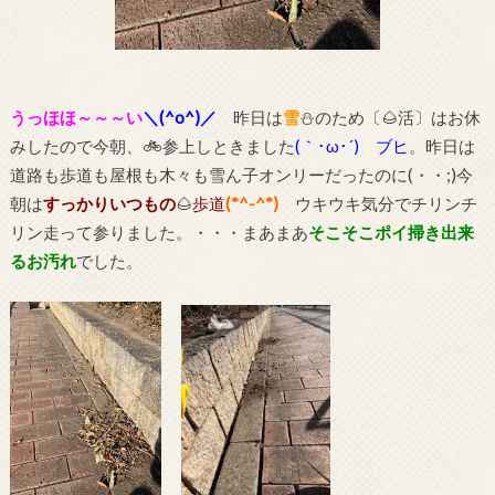
うっほほ～～～い
＼(^o^)／
昨日は
雪
⛄のため〔🌰活〕はお休
みしたので今朝、🚲参上しときました
(｀･ω･´)ゞブヒ
。昨日は
道路も歩道も屋根も木々も雪ん子オンリーだったのに(・・;)今
朝は
すっかりいつもの
🌰
歩道
(*^-^*)
ウキウキ気分でチリンチ
リン走って参りました。・・・まあまあ
そこそこポイ掃き出来
るお汚れ
でした。