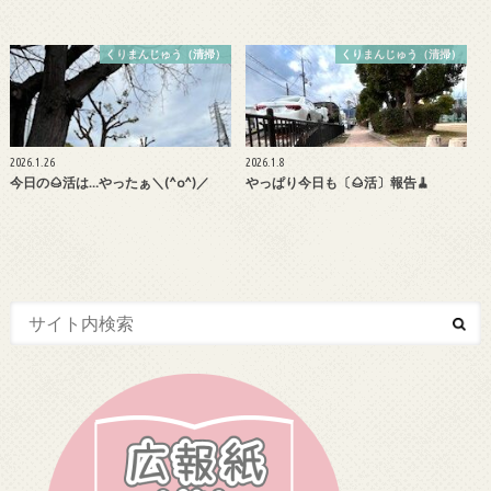
くりまんじゅう（清掃）
くりまんじゅう（清掃）
2026.1.26
2026.1.8
今日の🌰活は…やったぁ＼(^o^)／
やっぱり今日も〔🌰活〕報告🧹