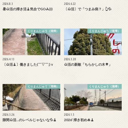
2026.8.3
2026.6.22
暑🌰活の掃き活🧹気合でGO🚴)))
〔🌰活〕で「つまみ病？」👆💦
くりまんじゅう（清掃）
くりまんじゅう（清掃）
2026.4.13
2026.3.20
〔🌰活🧹〕働きました(￣▽￣;)ｖ
🌰活の新敵「ちらかしの木🌳」
くりまんじゅう（清掃）
くりまんじゅう（清掃）
2026.3.26
2026.1.5
隙間🌰活…のレベルじゃないな💦🧹
2026’ 掃き初め🎍🧹