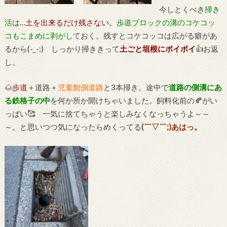
今しとくべき
掃き
活
は…
土を出来るだけ残さない
。
歩道ブロックの溝のコケコッ
コもこまめに剥がし
ておく。残すとコケコッコは広がる癖があ
るから(-_-;) しっかり掃ききって
土ごと垣根にポイポイ
👍お返
し。
🌰
歩道
＋道路＋
児童館側道路
と3本掃き。途中で
道路の側溝にあ
る鉄格子の中
を何か所か開けちゃいました。飼料化前の🍂がい
っぱい🥰 一気に捨てちゃうと楽しみなくなっちゃうよ～～
～。と思いつつ気になったらめくってる
(￣▽￣;)あはっ。