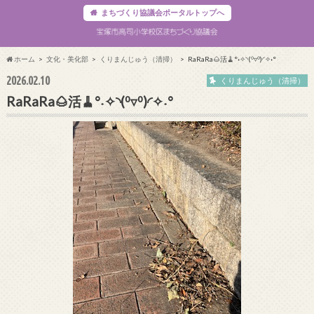
まちづくり協議会ポータルトップへ
ホーム
文化・美化部
くりまんじゅう（清掃）
RaRaRa🌰活🧹°˖✧◝(⁰▿⁰)◜✧˖°
2026.02.10
くりまんじゅう（清掃）
RaRaRa🌰活🧹°˖✧◝(⁰▿⁰)◜✧˖°