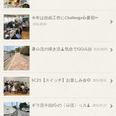
今年は自由工作にChallenge👍夏宿✂
2026.08.06
暑🌰活の掃き活🧹気合でGO🚴)))
2026.08.03
SC21【スイッチ】お楽しみ会🌻
2026.08.02
ギラ活🌞))))💦の〔🌰活〕っス🧹
2026.07.27