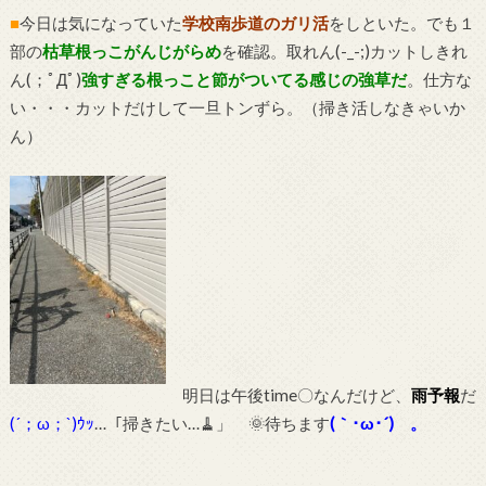
■
今日は気になっていた
学校南歩道のガリ活
をしといた。でも１
部の
枯草根っこがんじがらめ
を確認。取れん(-_-;)カットしきれ
ん(；ﾟДﾟ)
強すぎる根っこと節がついてる感じの強草だ
。仕方な
い・・・カットだけして一旦トンずら。（掃き活しなきゃいか
ん）
明日は午後time〇なんだけど、
雨予報
だ
(´；ω；`)ｳｯ
…「掃きたい…🧹」 🌞待ちます
(｀･ω･´)ゞ。