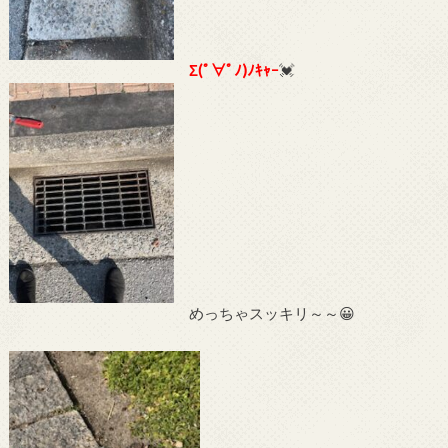
Σ(ﾟ∀ﾟﾉ)ﾉｷｬｰ
💓
めっちゃスッキリ～～😀