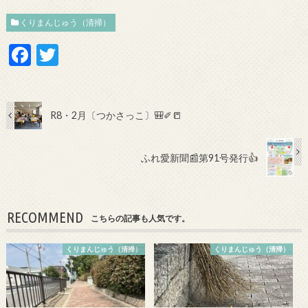
くりまんじゅう（清掃）
F
T
ac
w
e
itt
b
er
R8・2月〔つかさっこ〕🎒✐📒
o
o
ふれ愛新聞📰第91号発行👍
k
RECOMMEND
こちらの記事も人気です。
くりまんじゅう（清掃）
くりまんじゅう（清掃）