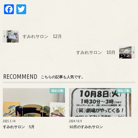
F
T
ac
w
e
itt
b
er
すみれサロン 12月
o
すみれサロン 10月
o
k
RECOMMEND
こちらの記事も人気です。
福祉活動
福祉活動
2025.5.14
2024.10.9
すみれサロン 5月
10月のすみれサロン