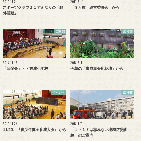
2017.11.7
2017.8.14
スポーツクラブ２１すえなりの「野
「８月度 運営委員会」から
外活動」
広報部
広報部
2018.11.18
2018.8.4
「音楽会」・・末成小学校
今朝の「末成集会所花壇」から
イベント
広報部
2017.11.26
2018.1.7
11/25、『青少年健全育成大会』 から
「１・１７は忘れない地域防災訓
練」のご案内