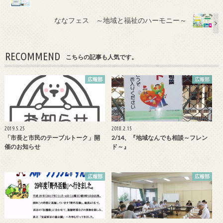
o
o
ななフェス ～地域と福祉のハーモニー～
k
RECOMMEND
こちらの記事も人気です。
広報部
広報部
2019.5.25
2018.2.15
「市長と市民のテーブルトーク」開
2/14、『地域なんでも相談～フレン
催のお知らせ
ド～』
広報部
広報部