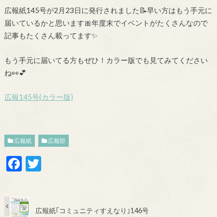
広報紙145号が2月23日に発行されました📝早い方はもう手元に
届いているかと思います🎀年度末でイベントがたくさんなので
記事もたくさん載ってます✨
もう手元に届いてる方もぜひ！カラー版でも見てみてください
ね👀💕
広報145号(カラー版)
広報紙
広報部
F
T
ac
w
e
itt
b
er
広報紙｢コミュニティすえなり｣146号