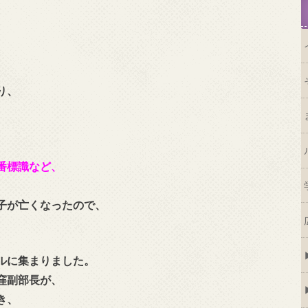
り、
。
番標識など、
。
子が亡くなったので、
ルに集まりました。
窪副部長が、
き、