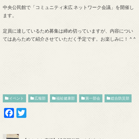
中央公民館で「コミュニティ末広 ネットワーク会議」を開催し
ます。
定員に達しているため募集は締め切っていますが、内容につい
てはあらためて紹介させていただく予定です。お楽しみに！ ^ ^
イベント
広報部
福祉健康部
第一部会
総合防災部
F
T
ac
w
e
itt