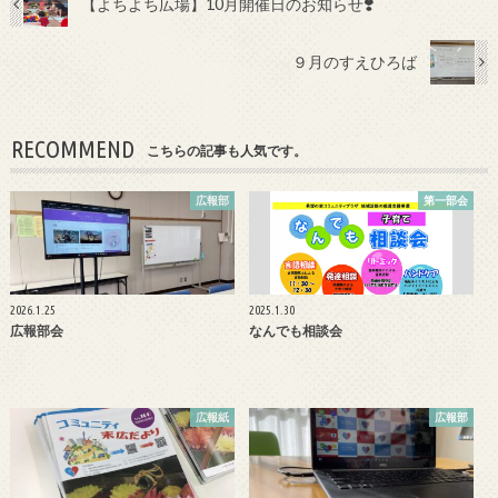
b
er
【よちよち広場】10月開催日のお知らせ❣️
o
９月のすえひろば
o
k
RECOMMEND
こちらの記事も人気です。
広報部
第一部会
2026.1.25
2025.1.30
広報部会
なんでも相談会
広報紙
広報部