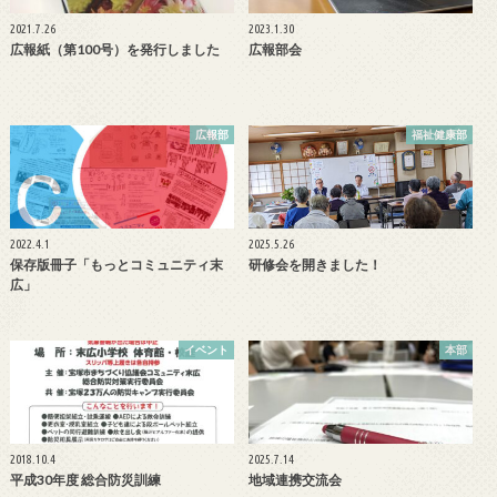
2021.7.26
2023.1.30
広報紙（第100号）を発行しました
広報部会
広報部
福祉健康部
2022.4.1
2025.5.26
保存版冊子「もっとコミュニティ末
研修会を開きました！
広」
イベント
本部
2018.10.4
2025.7.14
平成30年度 総合防災訓練
地域連携交流会