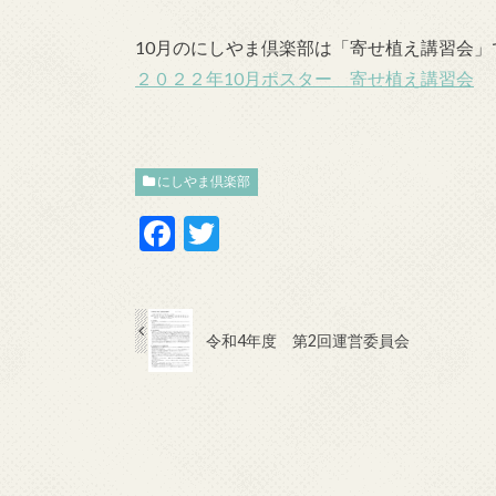
10月のにしやま倶楽部は「寄せ植え講習会」
２０２２年10月ポスター 寄せ植え講習会
にしやま倶楽部
F
T
ac
w
e
itt
b
er
令和4年度 第2回運営委員会
o
o
k