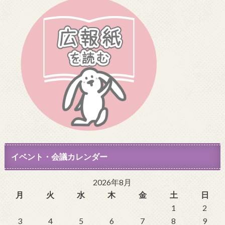
イベント・会議カレンダー
2026年8月
月
火
水
木
金
土
日
1
2
3
4
5
6
7
8
9