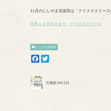
11月のにしやま倶楽部は「クリスマスリー
元年１１月ポスター クリスマスリース
にしやま倶楽部
F
T
ac
w
e
itt
b
er
広報紙 Vol.111
o
o
k