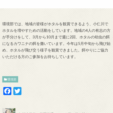
環境部では、地域の皆様がホタルを観賞できるよう、小仁川で
ホタルを増やすための活動をしています。地域の4人の有志の方
が手分けをして、3月から10月まで週に2回、ホタルの幼虫の餌
になるカワニナの餌を撒いています。今年は5月中旬から飛び始
め、ホタルが飛び交う様子を観賞できました。餌やりにご協力
いただける方のご参加をお待ちしています。
環境部
F
T
ac
w
e
itt