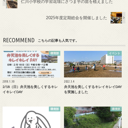
b
er
仁川小学校の学習花壇にさつま芋の苗を植えました
o
2025年度定期総会を開催しました
o
k
RECOMMEND
こちらの記事も人気です。
環境部
イベント
2018.1.30
2022.3.4
2/18（日）弁天池を美しくするキレ
弁天池を美しくするキレイキレイDAY
イキレイDAY
を実施しました
環境部
環境部