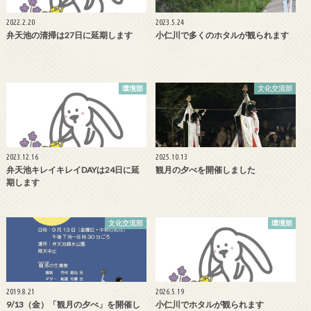
2022.2.20
2023.5.24
弁天池の清掃は27日に延期します
小仁川で多くのホタルが観られます
環境部
文化交流部
2023.12.16
2025.10.13
弁天池キレイキレイDAYは24日に延
観月の夕べを開催しました
期します
文化交流部
環境部
2019.8.21
2026.5.19
9/13（金）「観月の夕べ」を開催し
小仁川でホタルが観られます