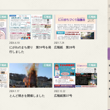
広報紙
広報紙
広報紙
2026.6.10
2021.7.24
にがわのまち便り 第59号を発
広報紙 第28号
行しました
広報紙
広報紙
広報紙
2024.1.17
2022.12.22
とんど焼きを開催しました
広報紙第37号