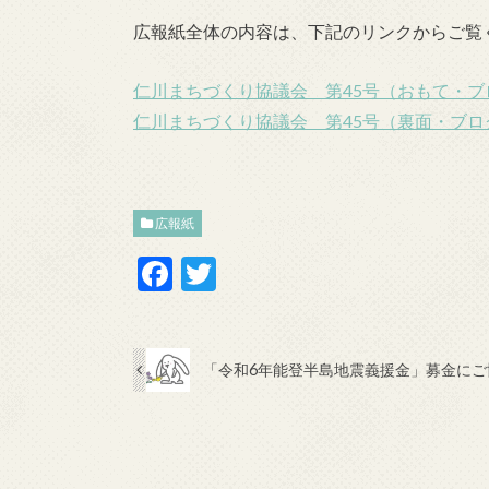
広報紙全体の内容は、下記のリンクからご覧
仁川まちづくり協議会 第45号（おもて・ブログ
仁川まちづくり協議会 第45号（裏面・ブログ用
広報紙
F
T
ac
w
e
itt
b
er
「令和6年能登半島地震義援金」募金に
o
o
k