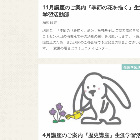
11月講座のご案内『季節の花を描く』生
学習活動部
2025.10.07
講座名 『季節の花を描く』講師：松村基子氏 ご協力依頼事項
コミセン入口の消毒液で手の消毒の厳守をお願いします。 ・感
症防止のため、また講師のご都合等で予定変更の場合がござい
す。 変更の場合はコミュニティセンター…
生涯学習
4月講座のご案内『歴史講座』生涯学習