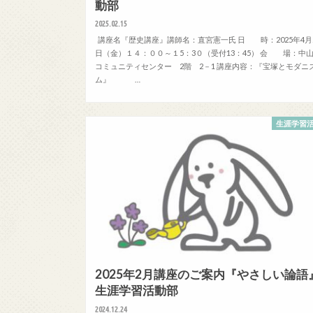
動部
2025.02.15
講座名『歴史講座』講師名：直宮憲一氏 日 時：2025年4月
日（金）１４：００～１5：3０（受付13：45） 会 場：中
コミュニティセンター 2階 2－1 講座内容：『宝塚とモダニ
ム』 …
生涯学習
2025年2月講座のご案内『やさしい論語
生涯学習活動部
2024.12.24