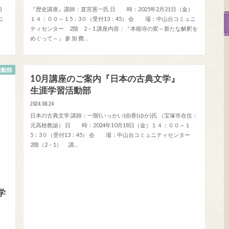
木)
『歴史講座』講師：直宮憲一氏 日 時：2025年2月21日（金）
ニ
１４：００～１5：3０（受付13：45） 会 場：中山台コミュニ
ティセンター 2階 2－1 講座内容：『本能寺の変～新たな解釈を
めぐって～』 参 加 費…
活動部
生涯学習活動部
10月講座のご案内『日本の古典文学』
生涯学習活動部
2024.08.24
日本の古典文学 講師：一階(いっかい)由香(ゆか)氏 （宝塚市在住：
元高校教諭） 日 時：2024年10月18日（金）１４：００～１
5：3０（受付13：45） 会 場：中山台コミュニティセンター
2階（2－1） 講…
学