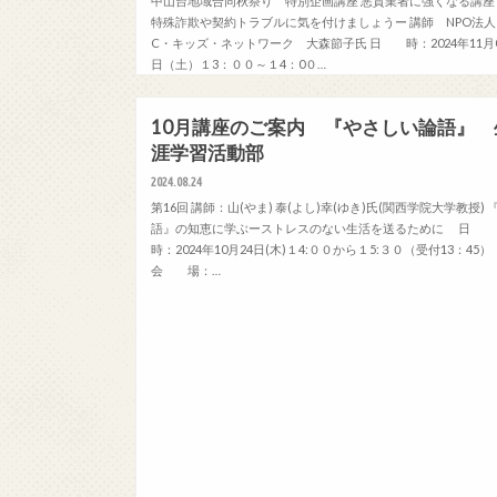
中山台地域合同秋祭り 特別企画講座 悪質業者に強くなる講座
特殊詐欺や契約トラブルに気を付けましょうー 講師 NPO法人
C・キッズ・ネットワーク 大森節子氏 日 時：2024年11月
日（土）１3：００～１4：0０…
生涯学習
10月講座のご案内 『やさしい論語』 
涯学習活動部
2024.08.24
第16回 講師：山(やま) 泰(よし)幸(ゆき)氏(関西学院大学教授) 
語』の知恵に学ぶーストレスのない生活を送るために 日
時：2024年10月24日(木)１4:００から１5:３０（受付13：45）
会 場：…