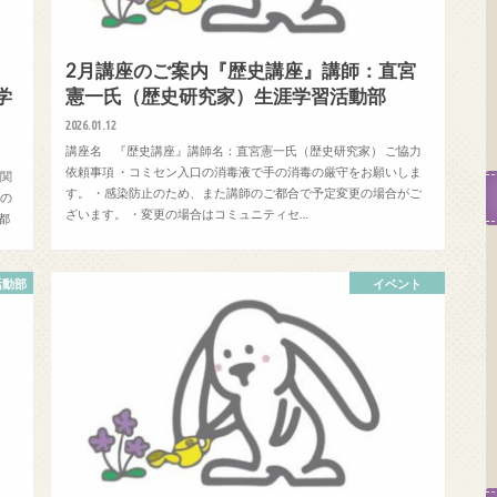
：
2月講座のご案内『歴史講座』講師：直宮
学
憲一氏（歴史研究家）生涯学習活動部
2026.01.12
講座名 『歴史講座』講師名：直宮憲一氏（歴史研究家） ご協力
依頼事項 ・コミセン入口の消毒液で手の消毒の厳守をお願いしま
(関
す。 ・感染防止のため、また講師のご都合で予定変更の場合がご
手の
ざいます。 ・変更の場合はコミュニティセ…
都
活動部
イベント