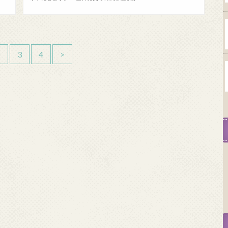
2
3
4
>