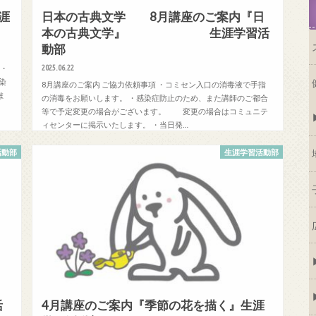
涯
日本の古典文学 8月講座のご案内『日
本の古典文学』 生涯学習活
動部
2025.06.22
 ・
染
8月講座のご案内 ご協力依頼事項 ・コミセン入口の消毒液で手指
ま
の消毒をお願いします。 ・感染症防止のため、また講師のご都合
等で予定変更の場合がございます。 変更の場合はコミュニテ
ィセンターに掲示いたします。 ・当日発…
活動部
生涯学習活動部
活
4月講座のご案内『季節の花を描く』生涯