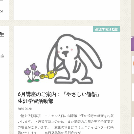
 ー
09
活動部
生涯学習活動部
生
『論
6月講座のご案内：『やさしい論語』
生涯学習活動部
2024.04.20
ご協力依頼事項 ・コミセン入口の消毒液で手の消毒の厳守をお願
いします。 ・感染症防止のため、また講師のご都合等で予定変更
の場合がございます。 変更の場合はコミュニティセンターに掲
示いたします。 ・当日発熱等の風邪症状が…