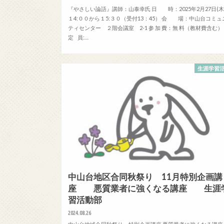
『やさしい論語』講師：山泰幸氏 日 時：2025年2月27日(
１4:００から１5:３０（受付13：45） 会 場：中山台コミュ
ティセンター ２階会議室 2-1 参 加 費：無 料（教材費含む）
定 員:…
生涯学習
中山台地区合同秋祭り 11月特別企画講
座 悪質業者に強くなる講座 生涯
習活動部
2024.08.26