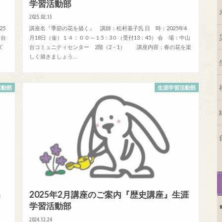
学習活動部
2025.02.15
25
講座名『季節の花を描く』 講師：松村基子氏 日 時：2025年4
山台
月18日（金）１４：００～１5：3０（受付13：45） 会 場：中山
ズ
台コミュニティセンター 2階（2－1） 講座内容：春の花を楽
しく描きましょう…
活動部
生涯学習活動部
』
2025年2月講座のご案内『歴史講座』生涯
学習活動部
2024.12.24