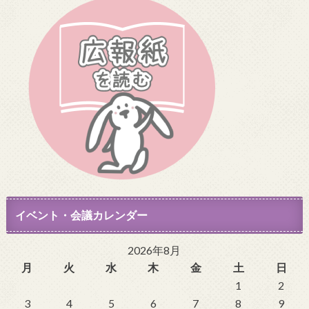
イベント・会議カレンダー
2026年8月
月
火
水
木
金
土
日
1
2
3
4
5
6
7
8
9