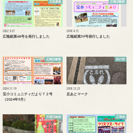
広告募集
広報活動部
2022.9.27
2018.4.15
広報紙第68号を発行しました
広報紙第59号発行しました
広報活動部
執行部
2024.11.19
2018.12.23
宝小コミュニティだより７２号
足あとマーク
（2024年9月）
広報活動部
広報紙