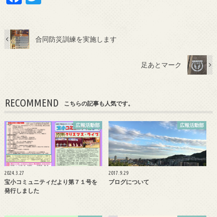
ac
w
e
itt
b
er
合同防災訓練を実施します
o
足あとマーク
o
k
RECOMMEND
こちらの記事も人気です。
広報活動部
広報活動部
2024.3.27
2017.9.29
宝小コミュニティだより第７１号を
ブログについて
発行しました