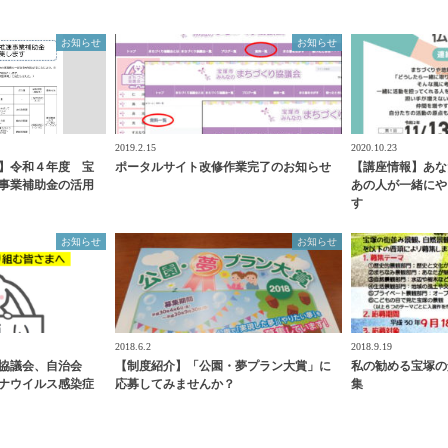
お知らせ
お知らせ
2019.2.15
2020.10.23
】令和４年度 宝
ポータルサイト改修作業完了のお知らせ
【講座情報】あな
事業補助金の活用
あの人が一緒にや
す
お知らせ
お知らせ
2018.6.2
2018.9.19
協議会、自治会
【制度紹介】「公園・夢プラン大賞」に
私の勧める宝塚の
ナウイルス感染症
応募してみませんか？
集