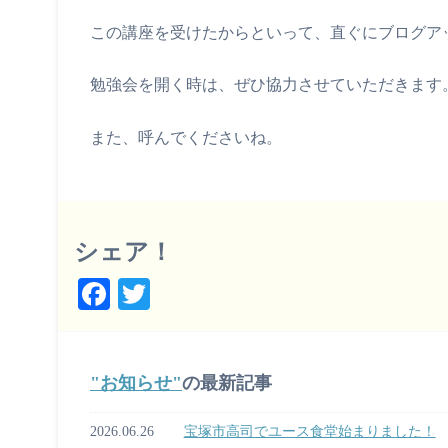
この講座を受けたからといって、直ぐにブログア
勉強会を開く時は、ぜひ協力させていただきます
また、呼んでくださいね。
シェア！
Fa
T
ce
wi
bo
tte
ok
r
お知らせ
の最新記事
2026.06.26
宝塚市高司でユース食堂始まりました！