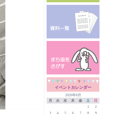
イベントカレンダー
2026年8月
月
火
水
木
金
土
日
1
2
3
4
5
6
7
8
9